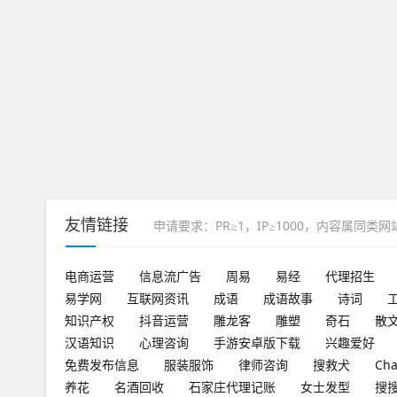
友情链接
申请要求：PR≥1，IP≥1000，内容属同类
电商运营
信息流广告
周易
易经
代理招生
易学网
互联网资讯
成语
成语故事
诗词
知识产权
抖音运营
雕龙客
雕塑
奇石
散
汉语知识
心理咨询
手游安卓版下载
兴趣爱好
免费发布信息
服装服饰
律师咨询
搜救犬
Ch
养花
名酒回收
石家庄代理记账
女士发型
搜