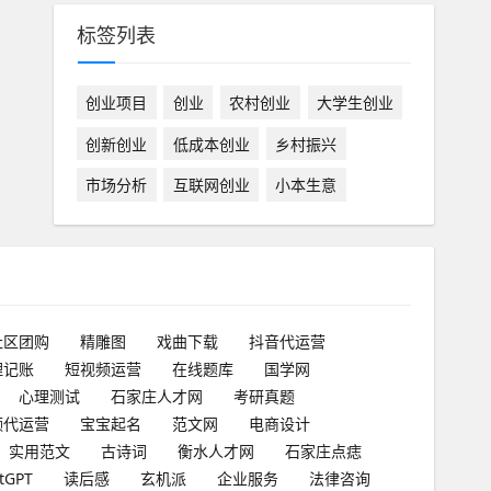
标签列表
创业项目
创业
农村创业
大学生创业
创新创业
低成本创业
乡村振兴
市场分析
互联网创业
小本生意
社区团购
精雕图
戏曲下载
抖音代运营
理记账
短视频运营
在线题库
国学网
心理测试
石家庄人才网
考研真题
频代运营
宝宝起名
范文网
电商设计
实用范文
古诗词
衡水人才网
石家庄点痣
tGPT
读后感
玄机派
企业服务
法律咨询