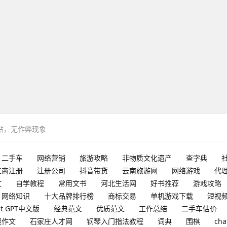
网站，无作弊现象
二手车
网络营销
旅游攻略
非物质文化遗产
查字典
工商注册
注册公司
抖音带货
云南旅游网
网络游戏
代
文
自学教程
常用文书
河北生活网
好书推荐
游戏攻略
网络知识
十大品牌排行榜
商标交易
单机游戏下载
短视
at GPT中文版
经典范文
优质范文
工作总结
二手车估价
搜作文
石家庄人才网
钢琴入门指法教程
词典
围棋
cha