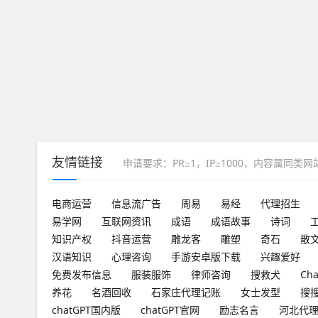
友情链接
申请要求：PR≥1，IP≥1000，内容属同类
电商运营
信息流广告
周易
易经
代理招生
易学网
互联网资讯
成语
成语故事
诗词
知识产权
抖音运营
雕龙客
雕塑
奇石
散
汉语知识
心理咨询
手游安卓版下载
兴趣爱好
免费发布信息
服装服饰
律师咨询
搜救犬
Ch
养花
名酒回收
石家庄代理记账
女士发型
搜
chatGPT国内版
chatGPT官网
励志名言
河北代