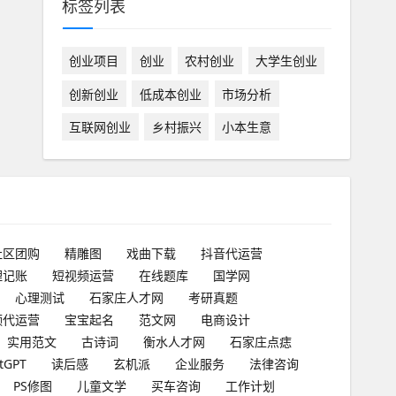
标签列表
创业项目
创业
农村创业
大学生创业
创新创业
低成本创业
市场分析
互联网创业
乡村振兴
小本生意
社区团购
精雕图
戏曲下载
抖音代运营
理记账
短视频运营
在线题库
国学网
心理测试
石家庄人才网
考研真题
频代运营
宝宝起名
范文网
电商设计
实用范文
古诗词
衡水人才网
石家庄点痣
tGPT
读后感
玄机派
企业服务
法律咨询
PS修图
儿童文学
买车咨询
工作计划