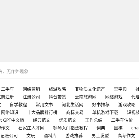
网站，无作弊现象
二手车
网络营销
旅游攻略
非物质文化遗产
查字典
工商注册
注册公司
抖音带货
云南旅游网
网络游戏
代
文
自学教程
常用文书
河北生活网
好书推荐
游戏攻略
网络知识
十大品牌排行榜
商标交易
单机游戏下载
短视
at GPT中文版
经典范文
优质范文
工作总结
二手车估价
搜作文
石家庄人才网
钢琴入门指法教程
词典
围棋
cha
理记账公司
文玩
语料库
游戏推荐
男士发型
高考作文