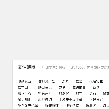
友情链接
申请要求：PR≥1，IP≥1000，内容属同类
电商运营
信息流广告
周易
易经
代理招生
易学网
互联网资讯
成语
成语故事
诗词
知识产权
抖音运营
雕龙客
雕塑
奇石
散
汉语知识
心理咨询
手游安卓版下载
兴趣爱好
免费发布信息
服装服饰
律师咨询
搜救犬
Ch