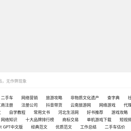
网站，无作弊现象
二手车
网络营销
旅游攻略
非物质文化遗产
查字典
工商注册
注册公司
抖音带货
云南旅游网
网络游戏
代
文
自学教程
常用文书
河北生活网
好书推荐
游戏攻略
网络知识
十大品牌排行榜
商标交易
单机游戏下载
短视
at GPT中文版
经典范文
优质范文
工作总结
二手车估价