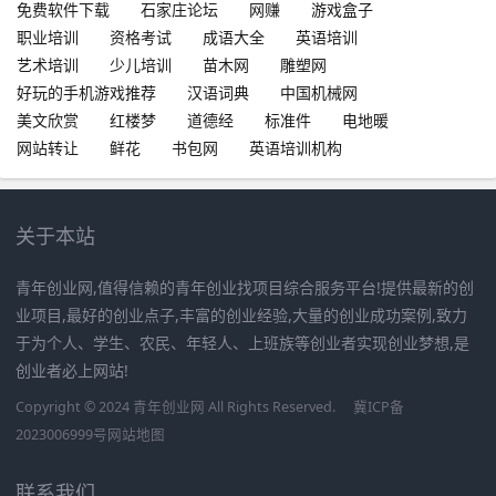
免费软件下载
石家庄论坛
网赚
游戏盒子
职业培训
资格考试
成语大全
英语培训
艺术培训
少儿培训
苗木网
雕塑网
好玩的手机游戏推荐
汉语词典
中国机械网
美文欣赏
红楼梦
道德经
标准件
电地暖
网站转让
鲜花
书包网
英语培训机构
关于本站
青年创业网,值得信赖的青年创业找项目综合服务平台!提供最新的创
业项目,最好的创业点子,丰富的创业经验,大量的创业成功案例,致力
于为个人、学生、农民、年轻人、上班族等创业者实现创业梦想,是
创业者必上网站!
Copyright © 2024 青年创业网 All Rights Reserved.
冀ICP备
2023006999号
网站地图
联系我们