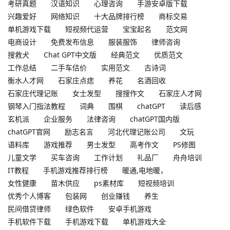
考研真题
汉语知识
心理咨询
手游安卓版下载
兴趣爱好
网络知识
十大品牌排行榜
商标交易
单机游戏下载
短视频代运营
宝宝起名
范文网
电商设计
免费发布信息
服装服饰
律师咨询
搜救犬
Chat GPT中文版
经典范文
优质范文
工作总结
二手车估价
实用范文
古诗词
衡水人才网
石家庄点痣
养花
名酒回收
石家庄代理记账
女士发型
搜搜作文
石家庄人才网
钢琴入门指法教程
词典
围棋
chatGPT
读后感
玄机派
企业服务
法律咨询
chatGPT国内版
chatGPT官网
励志名言
河北代理记账公司
文玩
语料库
游戏推荐
男士发型
高考作文
PS修图
儿童文学
买车咨询
工作计划
礼品厂
舟舟培训
IT教程
手机游戏推荐排行榜
暖通,电地暖，
女性健康
苗木供应
ps素材库
短视频培训
优秀个人博客
包装网
创业赚钱
养生
民间借贷律师
绿色软件
安卓手机游戏
手机软件下载
手机游戏下载
单机游戏大全