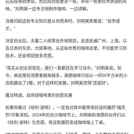
在前段得到体现，而后段则会更苦一些，带有一些类似木质调的风
味。”刘明昊一边专注地制作咖啡，一边讲解。
当被问起这些专业知识是从何而来时，刘明昊笑着说：“自学成
才。”
决定创业后，夫妻二人经常去外地探店，足迹走遍广州、上海，以
及日本的东京、大阪等地。从这些优秀的咖啡店里，不仅能学习到
技术，还会带回很多灵感。
“其实从创业到现在，我们一直都还在学习当中。”刘明昊说。如
今，来店里的消费者越来越多，海德咖啡已经从一间50平方米的小
店拓展出了2楼，对于这样的发展，刘明昊觉得“还挺好”。
魔法特调，自烘焙咖啡里的创意风暴
如果你看过《哈利·波特》，一定会对其中能带来好运的魔药“福灵
剂”印象深刻。2024年的长沙咖啡节上，刘明昊和海德的伙伴们以
《哈利·波特》为灵感，将这款魔药变成咖啡端上了桌。