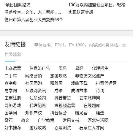
100万以内加盟创业项目，轻松
涵盖教育、文创、人工智能……
实现财富梦想
德州市第六届创业大赛复赛63个
项目团队路演
友情链接
申请要求：PR≥1，IP≥1000，内容属同类网站，无
作弊现象
电商运营
信息流广告
周易
易经
代理招生
二手车
网络营销
旅游攻略
非物质文化遗产
查字典
社区团购
精雕图
戏曲下载
抖音代运营
易学网
互联网资讯
成语
成语故事
诗词
工商注册
注册公司
抖音带货
云南旅游网
网络游戏
代理记账
短视频运营
在线题库
国学网
知识产权
抖音运营
雕龙客
雕塑
奇石
散文
自学教程
常用文书
河北生活网
好书推荐
游戏攻略
心理测试
石家庄人才网