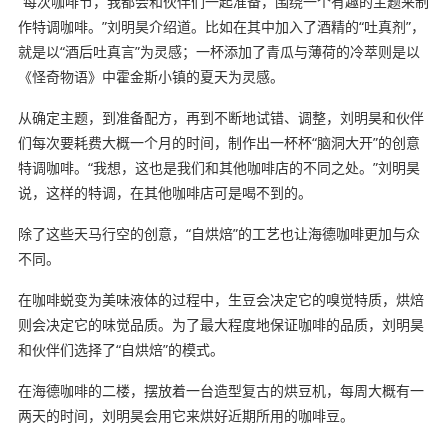
“每次咖啡节，我都会和伙伴们一起准备，围绕一个有趣的主题来制
作特调咖啡。”刘明昊介绍道。比如在其中加入了酒精的“吐真剂”，
就是以“酒后吐真言”为灵感；一杯添加了青瓜与薄荷的冷萃则是以
《怪奇物语》中霍金斯小镇的夏天为灵感。
从确定主题，到准备配方，再到不断地试错、调整，刘明昊和伙伴
们每次要耗费大概一个月的时间，制作出一杯杯“脑洞大开”的创意
特调咖啡。“我想，这也是我们和其他咖啡店的不同之处。”刘明昊
说，这样的特调，在其他咖啡店可是喝不到的。
除了这些天马行空的创意，“自烘焙”的工艺也让海德咖啡更加与众
不同。
在咖啡蜕变为美味液体的过程中，生豆会决定它的嗅觉特质，烘焙
则会决定它的味觉品质。为了最大程度地保证咖啡的品质，刘明昊
和伙伴们选择了“自烘焙”的模式。
在海德咖啡的二楼，摆放着一台造型复古的烘豆机，每周大概有一
两天的时间，刘明昊会用它来烘好近期所用的咖啡豆。