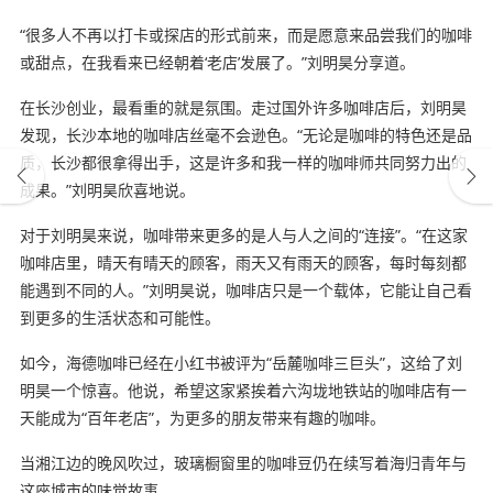
“很多人不再以打卡或探店的形式前来，而是愿意来品尝我们的咖啡
或甜点，在我看来已经朝着‘老店’发展了。”刘明昊分享道。
在长沙创业，最看重的就是氛围。走过国外许多咖啡店后，刘明昊
发现，长沙本地的咖啡店丝毫不会逊色。“无论是咖啡的特色还是品
质，长沙都很拿得出手，这是许多和我一样的咖啡师共同努力出的
成果。”刘明昊欣喜地说。
对于刘明昊来说，咖啡带来更多的是人与人之间的“连接”。“在这家
咖啡店里，晴天有晴天的顾客，雨天又有雨天的顾客，每时每刻都
能遇到不同的人。”刘明昊说，咖啡店只是一个载体，它能让自己看
到更多的生活状态和可能性。
如今，海德咖啡已经在小红书被评为“岳麓咖啡三巨头”，这给了刘
明昊一个惊喜。他说，希望这家紧挨着六沟垅地铁站的咖啡店有一
天能成为“百年老店”，为更多的朋友带来有趣的咖啡。
当湘江边的晚风吹过，玻璃橱窗里的咖啡豆仍在续写着海归青年与
这座城市的味觉故事。