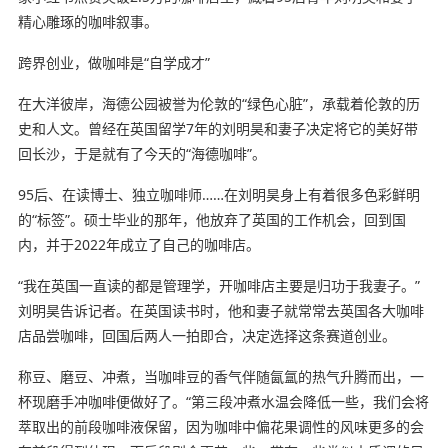
精心雕琢的咖啡叙事。
跨界创业，做咖啡是“自学成才”
在大洋彼岸，海德公园被誉为伦敦的“绿色心脏”，承载着伦敦的历
史和人文。曾经在英国留学7年的刘明昊和妻子决定将它的美好带
回长沙，于是就有了今天的“海德咖啡”。
95后、在读博士、独立咖啡师……在刘明昊身上有着很多色彩鲜明
的“标签”。硕士毕业的那年，他放弃了英国的工作机会，回到国
内，并于2022年成立了自己的咖啡店。
“我在英国一直读的都是管理学，开咖啡店主要是归功于我妻子。”
刘明昊告诉记者。在英国读书时，他和妻子就常常去英国各大咖啡
店品尝咖啡，回国后两人一拍即合，决定选择这条赛道创业。
称豆、磨豆、冲煮，当咖啡豆的香气伴随氤氲的热气升腾而出，一
杯现磨手冲咖啡便做好了。“第三段冲煮水温会降低一些，我们会将
萃取出的前段咖啡液保留，因为咖啡中偏花果调性的风味更多的会