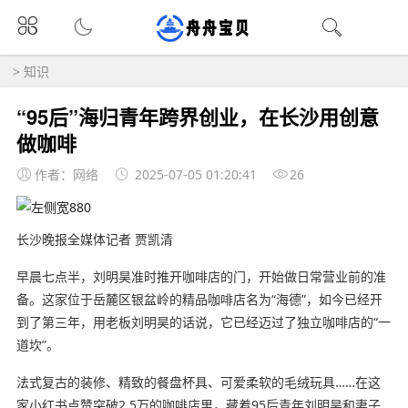
>
知识
“95后”海归青年跨界创业，在长沙用创意
做咖啡
作者：网络
2025-07-05 01:20:41
26
长沙晚报全媒体记者 贾凯清
早晨七点半，刘明昊准时推开咖啡店的门，开始做日常营业前的准
备。这家位于岳麓区银盆岭的精品咖啡店名为“海德”，如今已经开
到了第三年，用老板刘明昊的话说，它已经迈过了独立咖啡店的“一
道坎”。
法式复古的装修、精致的餐盘杯具、可爱柔软的毛绒玩具……在这
家小红书点赞突破2.5万的咖啡店里，藏着95后青年刘明昊和妻子