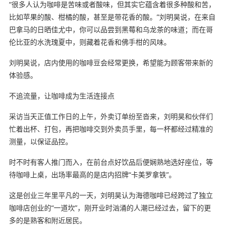
“很多人认为咖啡是苦味或者酸味，但其实它蕴含着很多种酸和苦，
比如苹果的酸、柑橘的酸，甚至是带花香的酸。”刘明昊说，在来自
巴拿马的日晒佳尤中，你可以品尝到黑莓和乌龙茶的味道；而在哥
伦比亚的水洗瑰夏中，则藏着花香和佛手柑的风味。
刘明昊说，店内使用的咖啡豆会经常更换，希望能为顾客带来新的
体验感。
不追流量，让咖啡成为生活连接点
采访当天正值工作日的上午，外卖订单纷至沓来，刘明昊和伙伴们
忙着出杯、打包，再把咖啡交到外卖员手里，每一杯都经过精准的
测量，以保证品控。
时不时有客人推门而入，在前台点好饮品后便娴熟地选好座位，等
待咖啡上桌，出场率最高的是店内招牌“卡美罗拿铁”。
这是创业三年里平凡的一天，刘明昊认为海德咖啡已经跨过了独立
咖啡店创业的“一道坎”，刚开业时汹涌的人潮已经过去，留下的更
多的是熟客和附近居民。