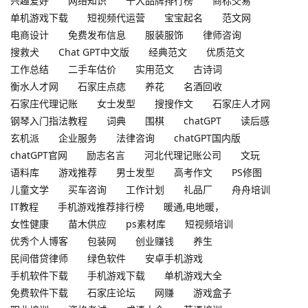
兴趣爱好
网络知识
十大品牌排行榜
商标交易
单机游戏下载
短视频代运营
宝宝起名
范文网
电商设计
免费发布信息
服装服饰
律师咨询
搜救犬
Chat GPT中文版
经典范文
优质范文
工作总结
二手车估价
实用范文
古诗词
衡水人才网
石家庄点痣
养花
名酒回收
石家庄代理记账
女士发型
搜搜作文
石家庄人才网
钢琴入门指法教程
词典
围棋
chatGPT
读后感
玄机派
企业服务
法律咨询
chatGPT国内版
chatGPT官网
励志名言
河北代理记账公司
文玩
语料库
游戏推荐
男士发型
高考作文
PS修图
儿童文学
买车咨询
工作计划
礼品厂
舟舟培训
IT教程
手机游戏推荐排行榜
暖通,电地暖，
女性健康
苗木供应
ps素材库
短视频培训
优秀个人博客
包装网
创业赚钱
养生
民间借贷律师
绿色软件
安卓手机游戏
手机软件下载
手机游戏下载
单机游戏大全
免费软件下载
石家庄论坛
网赚
游戏盒子