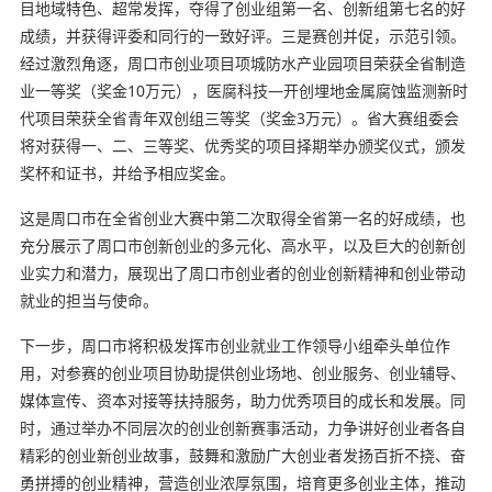
目地域特色、超常发挥，夺得了创业组第一名、创新组第七名的好
成绩，并获得评委和同行的一致好评。三是赛创并促，示范引领。
经过激烈角逐，周口市创业项目项城防水产业园项目荣获全省制造
业一等奖（奖金10万元），医腐科技—开创埋地金属腐蚀监测新时
代项目荣获全省青年双创组三等奖（奖金3万元）。省大赛组委会
将对获得一、二、三等奖、优秀奖的项目择期举办颁奖仪式，颁发
奖杯和证书，并给予相应奖金。
这是周口市在全省创业大赛中第二次取得全省第一名的好成绩，也
充分展示了周口市创新创业的多元化、高水平，以及巨大的创新创
业实力和潜力，展现出了周口市创业者的创业创新精神和创业带动
就业的担当与使命。
下一步，周口市将积极发挥市创业就业工作领导小组牵头单位作
用，对参赛的创业项目协助提供创业场地、创业服务、创业辅导、
媒体宣传、资本对接等扶持服务，助力优秀项目的成长和发展。同
时，通过举办不同层次的创业创新赛事活动，力争讲好创业者各自
精彩的创业新创业故事，鼓舞和激励广大创业者发扬百折不挠、奋
勇拼搏的创业精神，营造创业浓厚氛围，培育更多创业主体，推动