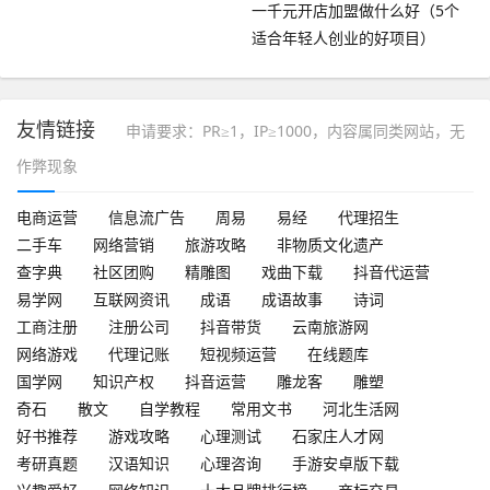
一千元开店加盟做什么好（5个
适合年轻人创业的好项目）
友情链接
申请要求：PR≥1，IP≥1000，内容属同类网站，无
作弊现象
电商运营
信息流广告
周易
易经
代理招生
二手车
网络营销
旅游攻略
非物质文化遗产
查字典
社区团购
精雕图
戏曲下载
抖音代运营
易学网
互联网资讯
成语
成语故事
诗词
工商注册
注册公司
抖音带货
云南旅游网
网络游戏
代理记账
短视频运营
在线题库
国学网
知识产权
抖音运营
雕龙客
雕塑
奇石
散文
自学教程
常用文书
河北生活网
好书推荐
游戏攻略
心理测试
石家庄人才网
考研真题
汉语知识
心理咨询
手游安卓版下载