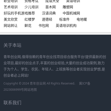
职业培训
资格考试
成语大全
英语培训
艺术培训
少儿培训
苗木网
雕塑网
好玩的手机游戏推荐
汉语词典
中国机械网
美文欣赏
红楼梦
道德经
标准件
电地暖
网站转让
鲜花
书包网
英语培训机构
关于本站
青年创业网,值得信赖的青年创业找项目综合服务平台!提供最新的创
业项目,最好的创业点子,丰富的创业经验,大量的创业成功案例,致力
于为个人、学生、农民、年轻人、上班族等创业者实现创业梦想,是
创业者必上网站!
Copyright © 2024 青年创业网 All Rights Reserved.
冀ICP备
2023006999号
网站地图
联系我们