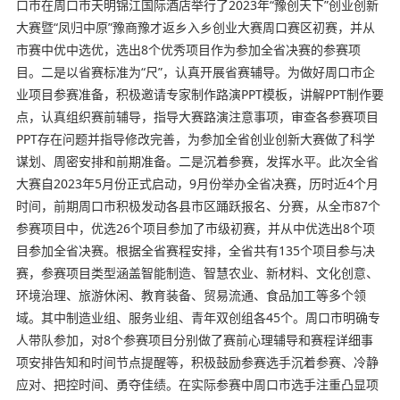
口市在周口市天明锦江国际酒店举行了2023年“豫创天下”创业创新
大赛暨“凤归中原”豫商豫才返乡入乡创业大赛周口赛区初赛，并从
市赛中优中选优，选出8个优秀项目作为参加全省决赛的参赛项
目。二是以省赛标准为“尺”，认真开展省赛辅导。为做好周口市企
业项目参赛准备，积极邀请专家制作路演PPT模板，讲解PPT制作要
点，认真组织赛前辅导，指导大赛路演注意事项，审查各参赛项目
PPT存在问题并指导修改完善，为参加全省创业创新大赛做了科学
谋划、周密安排和前期准备。二是沉着参赛，发挥水平。此次全省
大赛自2023年5月份正式启动，9月份举办全省决赛，历时近4个月
时间，前期周口市积极发动各县市区踊跃报名、分赛，从全市87个
参赛项目中，优选26个项目参加了市级初赛，并从中优选出8个项
目参加全省决赛。根据全省赛程安排，全省共有135个项目参与决
赛，参赛项目类型涵盖智能制造、智慧农业、新材料、文化创意、
环境治理、旅游休闲、教育装备、贸易流通、食品加工等多个领
域。其中制造业组、服务业组、青年双创组各45个。周口市明确专
人带队参加，对8个参赛项目分别做了赛前心理辅导和赛程详细事
项安排告知和时间节点提醒等，积极鼓励参赛选手沉着参赛、冷静
应对、把控时间、勇夺佳绩。在实际参赛中周口市选手注重凸显项