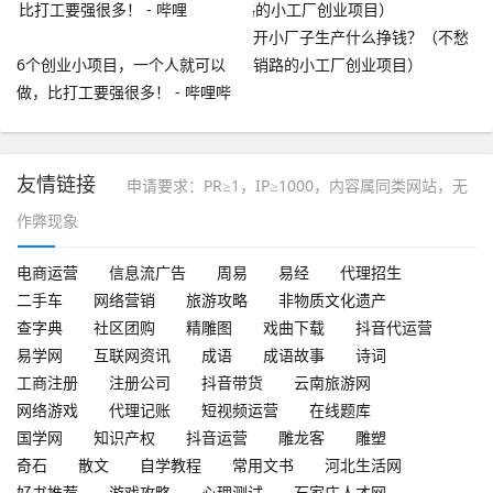
开小厂子生产什么挣钱？（不愁
6个创业小项目，一个人就可以
销路的小工厂创业项目）
做，比打工要强很多！ - 哔哩哔
哩
友情链接
申请要求：PR≥1，IP≥1000，内容属同类网站，无
作弊现象
电商运营
信息流广告
周易
易经
代理招生
二手车
网络营销
旅游攻略
非物质文化遗产
查字典
社区团购
精雕图
戏曲下载
抖音代运营
易学网
互联网资讯
成语
成语故事
诗词
工商注册
注册公司
抖音带货
云南旅游网
网络游戏
代理记账
短视频运营
在线题库
国学网
知识产权
抖音运营
雕龙客
雕塑
奇石
散文
自学教程
常用文书
河北生活网
好书推荐
游戏攻略
心理测试
石家庄人才网