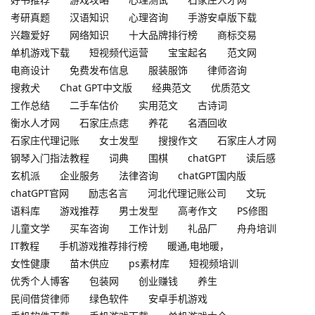
考研真题
汉语知识
心理咨询
手游安卓版下载
兴趣爱好
网络知识
十大品牌排行榜
商标交易
单机游戏下载
短视频代运营
宝宝起名
范文网
电商设计
免费发布信息
服装服饰
律师咨询
搜救犬
Chat GPT中文版
经典范文
优质范文
工作总结
二手车估价
实用范文
古诗词
衡水人才网
石家庄点痣
养花
名酒回收
石家庄代理记账
女士发型
搜搜作文
石家庄人才网
钢琴入门指法教程
词典
围棋
chatGPT
读后感
玄机派
企业服务
法律咨询
chatGPT国内版
chatGPT官网
励志名言
河北代理记账公司
文玩
语料库
游戏推荐
男士发型
高考作文
PS修图
儿童文学
买车咨询
工作计划
礼品厂
舟舟培训
IT教程
手机游戏推荐排行榜
暖通,电地暖，
女性健康
苗木供应
ps素材库
短视频培训
优秀个人博客
包装网
创业赚钱
养生
民间借贷律师
绿色软件
安卓手机游戏