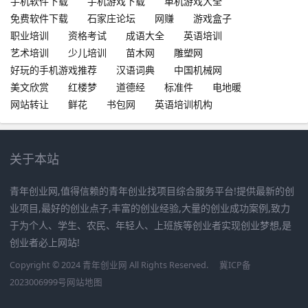
手机软件下载
手机游戏下载
单机游戏大全
免费软件下载
石家庄论坛
网赚
游戏盒子
职业培训
资格考试
成语大全
英语培训
艺术培训
少儿培训
苗木网
雕塑网
好玩的手机游戏推荐
汉语词典
中国机械网
美文欣赏
红楼梦
道德经
标准件
电地暖
网站转让
鲜花
书包网
英语培训机构
关于本站
青年创业网,值得信赖的青年创业找项目综合服务平台!提供最新的创
业项目,最好的创业点子,丰富的创业经验,大量的创业成功案例,致力
于为个人、学生、农民、年轻人、上班族等创业者实现创业梦想,是
创业者必上网站!
Copyright © 2024 青年创业网 All Rights Reserved.
冀ICP备
2023006999号
网站地图