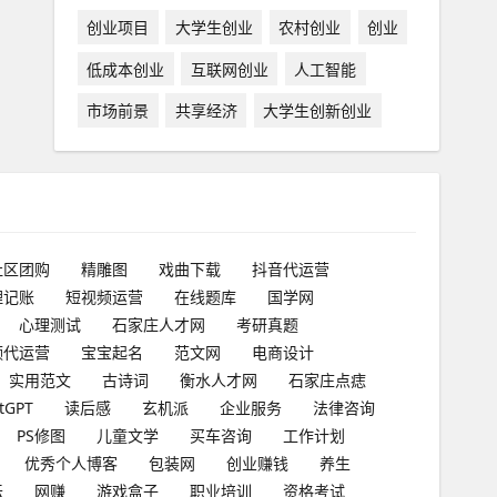
创业项目
大学生创业
农村创业
创业
低成本创业
互联网创业
人工智能
市场前景
共享经济
大学生创新创业
社区团购
精雕图
戏曲下载
抖音代运营
理记账
短视频运营
在线题库
国学网
心理测试
石家庄人才网
考研真题
频代运营
宝宝起名
范文网
电商设计
实用范文
古诗词
衡水人才网
石家庄点痣
tGPT
读后感
玄机派
企业服务
法律咨询
PS修图
儿童文学
买车咨询
工作计划
优秀个人博客
包装网
创业赚钱
养生
坛
网赚
游戏盒子
职业培训
资格考试