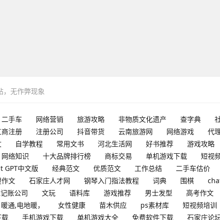
网站，无作弊现象
二手车
网络营销
旅游攻略
非物质文化遗产
查字典
工商注册
注册公司
抖音带货
云南旅游网
网络游戏
代
文
自学教程
常用文书
河北生活网
好书推荐
游戏攻略
网络知识
十大品牌排行榜
商标交易
单机游戏下载
短视
at GPT中文版
经典范文
优质范文
工作总结
二手车估价
搜作文
石家庄人才网
钢琴入门指法教程
词典
围棋
cha
理记账公司
文玩
语料库
游戏推荐
男士发型
高考作文
暖通,电地暖，
女性健康
苗木供应
ps素材库
短视频培训
下载
手机游戏下载
单机游戏大全
免费软件下载
石家庄论