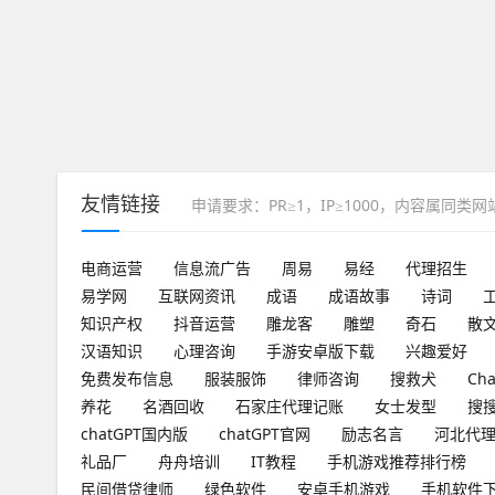
友情链接
申请要求：PR≥1，IP≥1000，内容属同类
电商运营
信息流广告
周易
易经
代理招生
易学网
互联网资讯
成语
成语故事
诗词
知识产权
抖音运营
雕龙客
雕塑
奇石
散
汉语知识
心理咨询
手游安卓版下载
兴趣爱好
免费发布信息
服装服饰
律师咨询
搜救犬
Ch
养花
名酒回收
石家庄代理记账
女士发型
搜
chatGPT国内版
chatGPT官网
励志名言
河北代
礼品厂
舟舟培训
IT教程
手机游戏推荐排行榜
民间借贷律师
绿色软件
安卓手机游戏
手机软件