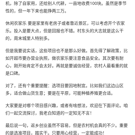
机，除了自家用，还给别人代耕，一亩地收费100块。虽然是季节
性的，但一年下来也能挣两三万。
休闲农家乐 要是家里有老房子或者靠近景区，可以考虑开个农家
乐。投入是要大点，但是回报也不错。村东头的大志就是这么干
的，周末城里人特别多。
但是我要说实话，这些项目也不是那么好做。首先得了解政策，比
如开超市要办营业执照，做农家乐要注意食品安全。其次要有耐
心，刚开始肯定不会太好。再就是要诚信经营，农村人最看重的就
是口碑。
对了，还有个重要提醒：选项目要因地制宜。比如我们这边山区
多，适合做山货生意；要是在平原，可能种植养殖更合适。
大家要是对哪个项目感兴趣，或者有啥想法，欢迎在下面评论。咱
们一起交流探讨，我老白知道的一定知无不言！
最后说一句，返乡创业虽然不容易，但是农村机会真的不少。重要
的是选准项目，踏实干。只要用心经营，一定能成功！