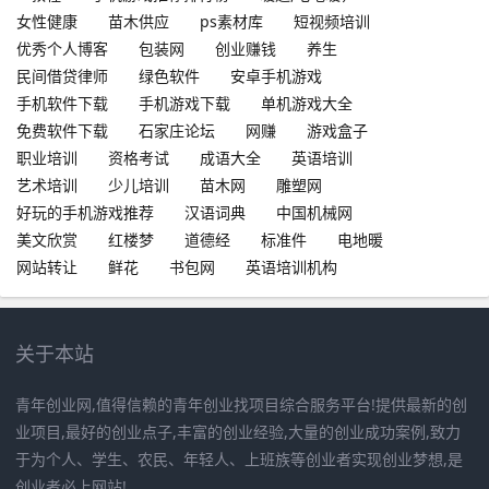
女性健康
苗木供应
ps素材库
短视频培训
优秀个人博客
包装网
创业赚钱
养生
民间借贷律师
绿色软件
安卓手机游戏
手机软件下载
手机游戏下载
单机游戏大全
免费软件下载
石家庄论坛
网赚
游戏盒子
职业培训
资格考试
成语大全
英语培训
艺术培训
少儿培训
苗木网
雕塑网
好玩的手机游戏推荐
汉语词典
中国机械网
美文欣赏
红楼梦
道德经
标准件
电地暖
网站转让
鲜花
书包网
英语培训机构
关于本站
青年创业网,值得信赖的青年创业找项目综合服务平台!提供最新的创
业项目,最好的创业点子,丰富的创业经验,大量的创业成功案例,致力
于为个人、学生、农民、年轻人、上班族等创业者实现创业梦想,是
创业者必上网站!