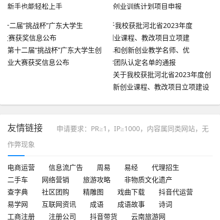
新手也能轻松上手
创业训练计划项目申报
第十二届“挑战杯”广东大学生创
业大赛获奖信息公布
关于我校获批河北省2023年度创
新创业课程、教改项目立项建设
名单和创新创业教学名师、优秀
教学团队认定名单的通报
友情链接
申请要求：PR≥1，IP≥1000，内容属同类网站，无
作弊现象
电商运营
信息流广告
周易
易经
代理招生
二手车
网络营销
旅游攻略
非物质文化遗产
查字典
社区团购
精雕图
戏曲下载
抖音代运营
易学网
互联网资讯
成语
成语故事
诗词
工商注册
注册公司
抖音带货
云南旅游网