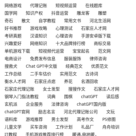
网络游戏
代理记账
短视频运营
在线题库
国学网
知识产权
抖音运营
雕龙客
雕塑
奇石
散文
自学教程
常用文书
河北生活网
好书推荐
游戏攻略
心理测试
石家庄人才网
考研真题
汉语知识
心理咨询
手游安卓版下载
兴趣爱好
网络知识
十大品牌排行榜
商标交易
单机游戏下载
短视频代运营
宝宝起名
范文网
电商设计
免费发布信息
服装服饰
律师咨询
搜救犬
Chat GPT中文版
经典范文
优质范文
工作总结
二手车估价
实用范文
古诗词
衡水人才网
石家庄点痣
养花
名酒回收
石家庄代理记账
女士发型
搜搜作文
石家庄人才网
钢琴入门指法教程
词典
围棋
chatGPT
读后感
玄机派
企业服务
法律咨询
chatGPT国内版
chatGPT官网
励志名言
河北代理记账公司
文玩
语料库
游戏推荐
男士发型
高考作文
PS修图
儿童文学
买车咨询
工作计划
礼品厂
舟舟培训
IT教程
手机游戏推荐排行榜
暖通,电地暖，